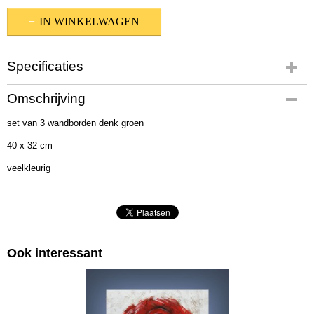
IN WINKELWAGEN
Specificaties
Productcode
Omschrijving
1012732
set van 3 wandborden denk groen
EAN code
4020607612341
40 x 32 cm
Afmetingen (l,b,h)
veelkleurig
40 x 35 x 0 cm
Ook interessant