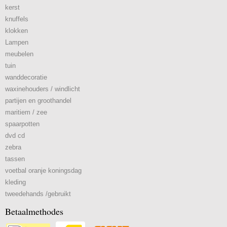
kerst
knuffels
klokken
Lampen
meubelen
tuin
wanddecoratie
waxinehouders / windlicht
partijen en groothandel
maritiem / zee
spaarpotten
dvd cd
zebra
tassen
voetbal oranje koningsdag
kleding
tweedehands /gebruikt
Betaalmethodes