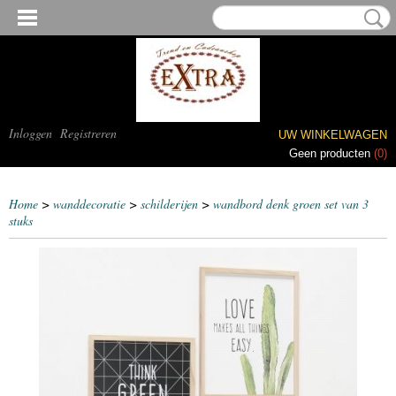
Inloggen
Registreren
UW WINKELWAGEN
Geen producten
(0)
Home
>
wanddecoratie
>
schilderijen
>
wandbord denk groen set van 3
stuks