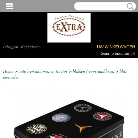
Inloggen
Registreren
UW WINKELWAGEN
Geen producten
(0)
Home
>
auto's en motoren en tractor
>
blikken / voorraaddozen
>
blik
mercedes