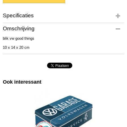
Specificaties
Productcode
Omschrijving
30134
blik vw good things
EAN code
4036113301341
10 x 14 x 20 cm
Afmetingen (l,b,h)
30 x 20 x 0 cm
Ook interessant