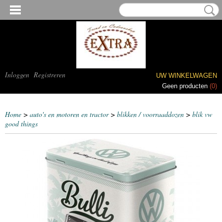
Inloggen
Registreren
UW WINKELWAGEN
Geen producten
(0)
Home
>
auto's en motoren en tractor
>
blikken / voorraaddozen
>
blik vw
good things