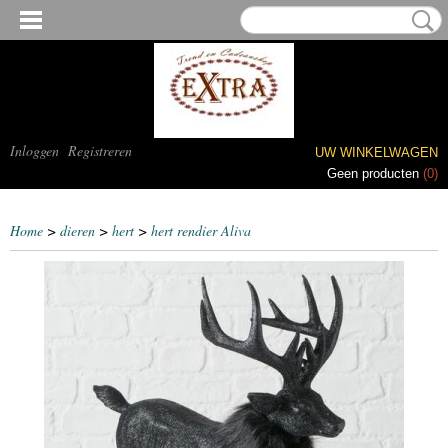
Inloggen
Registreren
UW WINKELWAGEN
Geen producten
(0)
Home
>
dieren
>
hert
>
hert rendier Aliva