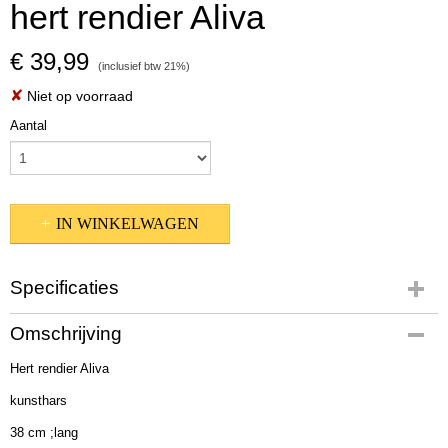
hert rendier Aliva
€ 39,99
(inclusief btw 21%)
✘
Niet op voorraad
Aantal
IN WINKELWAGEN
Specificaties
Productcode
Omschrijving
2002392
Hert rendier Aliva
EAN code
4020607757226
kunsthars
Afmetingen (l,b,h)
38 cm ;lang
40 x 20 x 40 cm