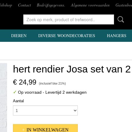
ebshop
Contact
Bedrijfsgegevens.
Algemene voorwaarden
Gastenbo
DIEREN
DIVERSE WOONDECORATIES
HANGERS
hert rendier Josa set van 2
€ 24,99
(inclusief btw 21%)
✓
Op voorraad
- Levertijd 2 werkdagen
Aantal
IN WINKELWAGEN