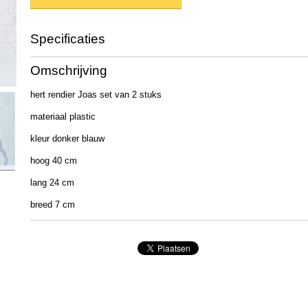
Specificaties
Productcode
1022221
Omschrijving
EAN code
4020607749849
Afmetingen (l,b,h)
25 x 10 x 40 cm
hert rendier Joas set van 2 stuks
materiaal plastic
kleur donker blauw
hoog 40 cm
lang 24 cm
breed 7 cm