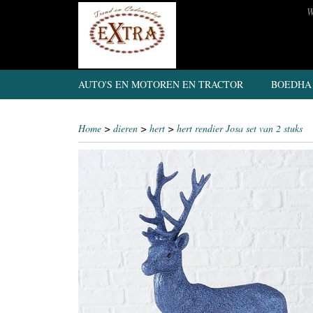
W
AUTO'S EN MOTOREN EN TRACTOR
BOEDHA
Home
>
dieren
>
hert
>
hert rendier Josa set van 2 stuks