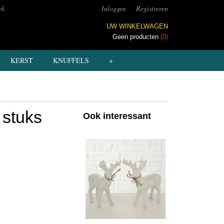
ek
Inloggen
Registreren
UW WINKELWAGEN
Geen producten
(0)
KERST
KNUFFELS
+
 stuks
Ook interessant