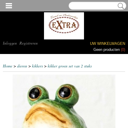
Inloggen
Registreren
UW WINKELWAGEN
Geen producten
(0)
Home
>
dieren
>
kikkers
>
kikker groen set van 2 stuks