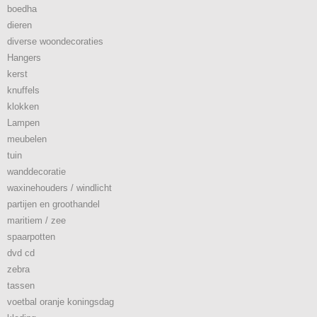
boedha
dieren
diverse woondecoraties
Hangers
kerst
knuffels
klokken
Lampen
meubelen
tuin
wanddecoratie
waxinehouders / windlicht
partijen en groothandel
maritiem / zee
spaarpotten
dvd cd
zebra
tassen
voetbal oranje koningsdag