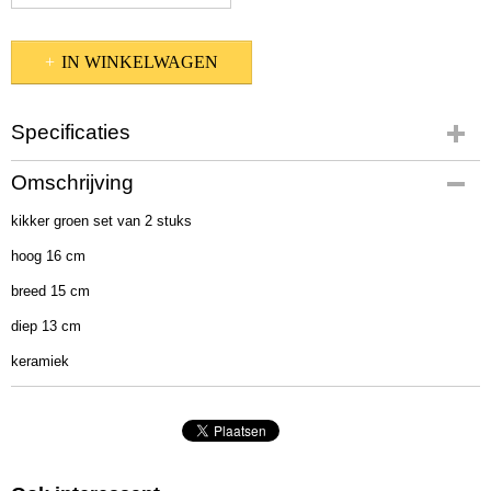
IN WINKELWAGEN
Specificaties
Productcode
Omschrijving
1014137
kikker groen set van 2 stuks
EAN code
4020607629271
hoog 16 cm
Afmetingen (l,b,h)
breed 15 cm
30 x 20 x 25 cm
diep 13 cm
keramiek