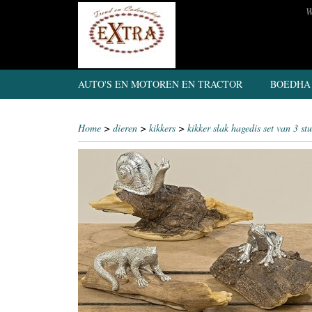
W
AUTO'S EN MOTOREN EN TRACTOR
BOEDHA
Home
>
dieren
>
kikkers
>
kikker slak hagedis set van 3 st