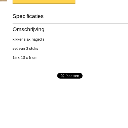
Specificaties
Productcode
8020900
Omschrijving
EAN code
4020607357259
Afmetingen (l,b,h)
15 x 5 x 10 cm
kikker slak hagedis
set van 3 stuks
15 x 10 x 5 cm