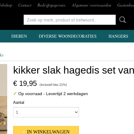
ebshop
Contact
Bedrijfsgegevens.
Algemene voorwaarden
Gastenbo
DIEREN
DIVERSE WOONDECORATIES
HANGERS
uks
kikker slak hagedis set van
€ 19,95
(inclusief btw 21%)
✓
Op voorraad
- Levertijd 2 werkdagen
Aantal
IN WINKELWAGEN