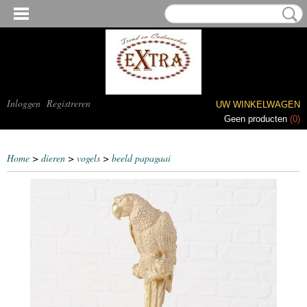
Inloggen
Registreren
UW WINKELWAGEN
Geen producten
(0)
Home
>
dieren
>
vogels
>
beeld papagaai