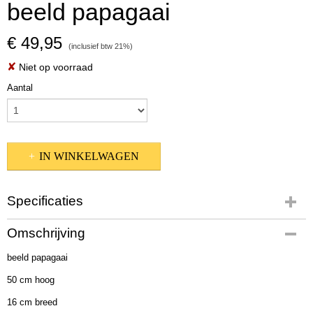
beeld papagaai
€ 49,95
(inclusief btw 21%)
✘
Niet op voorraad
Aantal
IN WINKELWAGEN
Specificaties
Productcode
Omschrijving
1021091
beeld papagaai
EAN code
4020607732551
50 cm hoog
Afmetingen (l,b,h)
16 cm breed
50 x 16 x 13 cm