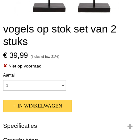
vogels op stok set van 2
stuks
€ 39,99
(inclusief btw 21%)
✘
Niet op voorraad
Aantal
IN WINKELWAGEN
Specificaties
Productcode