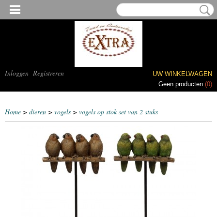
Inloggen
Registreren
UW WINKELWAGEN
Geen producten
(0)
Home
>
dieren
>
vogels
>
vogels op stok set van 2 stuks