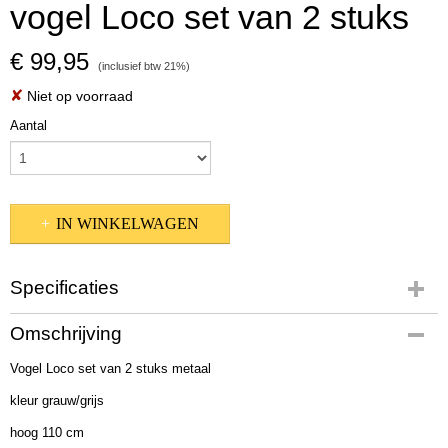
vogel Loco set van 2 stuks
€ 99,95
(inclusief btw 21%)
✘
Niet op voorraad
Aantal
IN WINKELWAGEN
Specificaties
Productcode
Omschrijving
2010563
Vogel Loco set van 2 stuks metaal
EAN code
4020607871878
kleur grauw/grijs
Afmetingen (l,b,h)
hoog 110 cm
60 x 40 x 110 cm