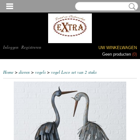
Inloggen
Registreren
UW WINKELWAGEN
Geen producten
(0)
Home
>
dieren
>
vogels
>
vogel Loco set van 2 stuks