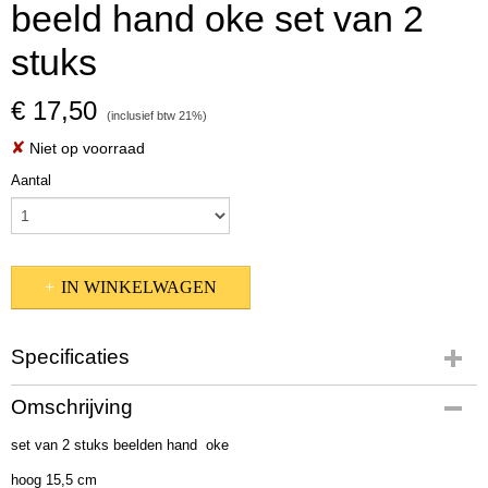
beeld hand oke set van 2
stuks
€ 17,50
(inclusief btw 21%)
✘
Niet op voorraad
Aantal
IN WINKELWAGEN
Specificaties
Productcode
Omschrijving
2011105
set van 2 stuks beelden hand oke
EAN code
4020607879928
hoog 15,5 cm