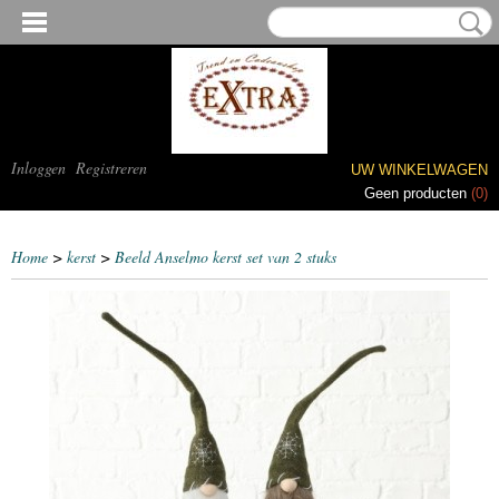
Inloggen
Registreren
UW WINKELWAGEN
Geen producten
(0)
Home
>
kerst
>
Beeld Anselmo kerst set van 2 stuks