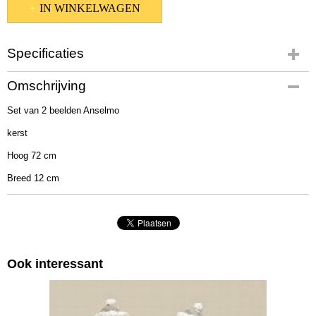
IN WINKELWAGEN
Specificaties
Productcode
Omschrijving
1016230
Set van 2 beelden Anselmo
EAN code
4020607672673
kerst
Afmetingen (l,b,h)
Hoog 72 cm
70 x 20 x 40 cm
Breed 12 cm
Ook interessant