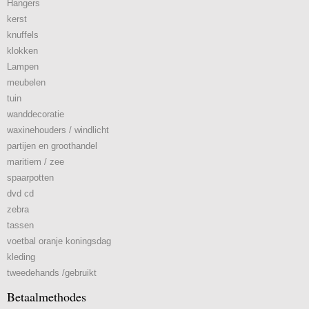
Hangers
kerst
knuffels
klokken
Lampen
meubelen
tuin
wanddecoratie
waxinehouders / windlicht
partijen en groothandel
maritiem / zee
spaarpotten
dvd cd
zebra
tassen
voetbal oranje koningsdag
kleding
tweedehands /gebruikt
Betaalmethodes