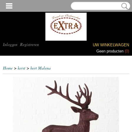
Inloggen
Registreren
UW WINKELWAGEN
Geen producten
(0)
Home
>
kerst
>
hert Malena