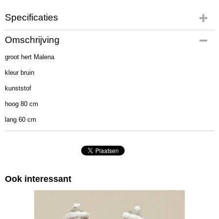
Specificaties
Productcode
Omschrijving
1018177
groot hert Malena
EAN code
4020607689824
kleur bruin
Afmetingen (l,b,h)
kunststof
80 x 80 x 20 cm
hoog 80 cm
lang 60 cm
Ook interessant