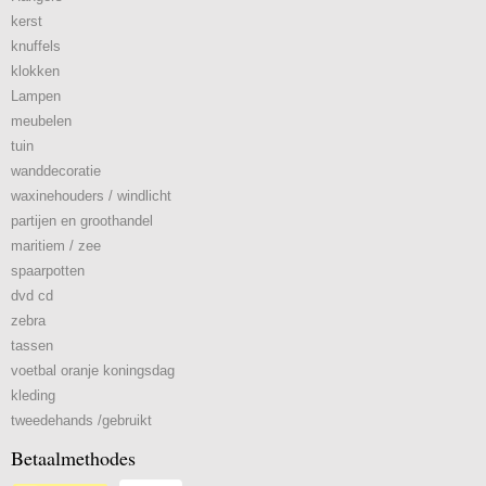
kerst
knuffels
klokken
Lampen
meubelen
tuin
wanddecoratie
waxinehouders / windlicht
partijen en groothandel
maritiem / zee
spaarpotten
dvd cd
zebra
tassen
voetbal oranje koningsdag
kleding
tweedehands /gebruikt
Betaalmethodes