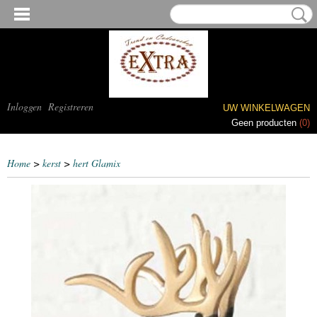
Inloggen
Registreren
UW WINKELWAGEN
Geen producten
(0)
Home
>
kerst
>
hert Glamix