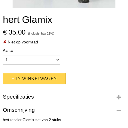
hert Glamix
€ 35,00
(inclusief btw 21%)
✘
Niet op voorraad
Aantal
IN WINKELWAGEN
Specificaties
Productcode
Omschrijving
1017976
hert rendier Glamix set van 2 stuks
EAN code
4020607687837