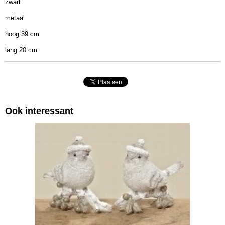
zwart
Afmetingen (l,b,h)
metaal
40 x 30 x 30 cm
hoog 39 cm
lang 20 cm
Ook interessant