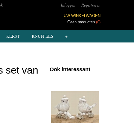
ek
Inloggen
Registreren
UW WINKELWAGEN
Geen producten
(0)
KERST
KNUFFELS
+
s set van
Ook interessant