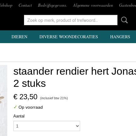
ebshop
Contact
Bedrijfsgegevens.
Algemene voorwaarden
Gastenbo
DIEREN
DIVERSE WOONDECORATIES
HANGERS
staander rendier hert Jona
2 stuks
€ 23,50
(inclusief btw 21%)
✓
Op voorraad
Aantal